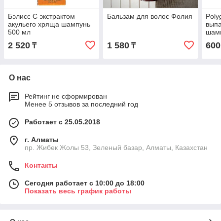
Бэлисс С экстрактом
Бальзам для волос Фолия
Poly
акульего хряща шампунь
выпа
500 мл
шамп
2 520
1 580
600
₸
₸
О нас
Рейтинг не сформирован
Менее 5 отзывов за последний год
Работает с 25.05.2018
г. Алматы
пр. Жибек Жолы 53, Зеленый базар, Алматы, Казахстан
Контакты
Сегодня работает с 10:00 до 18:00
Показать весь график работы