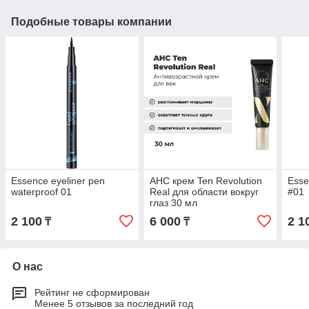
Подобные товары компании
Essence eyeliner pen
AHC крем Ten Revolution
Esse
waterproof 01
Real для области вокруг
#01
глаз 30 мл
2 100
6 000
2 1
₸
₸
О нас
Рейтинг не сформирован
Менее 5 отзывов за последний год