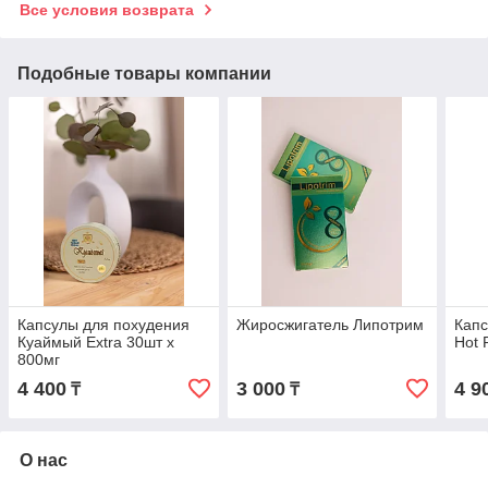
Все условия возврата
Подобные товары компании
Капсулы для похудения
Жиросжигатель Липотрим
Капс
Куаймый Extra 30шт х
Hot 
800мг
4 400
3 000
4 9
₸
₸
О нас