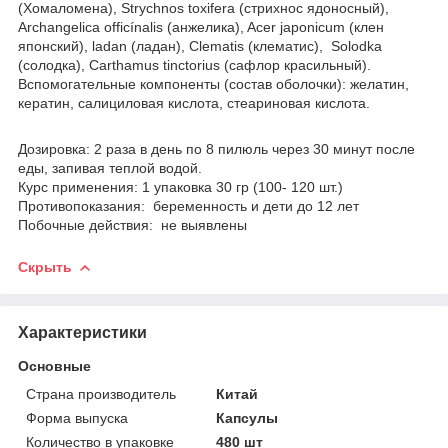
(Хомаломена), Strychnos toxifera (стрихнос ядоносный),
Archangelica officínalis (анжелика), Acer japonicum (клен
японский), ladan (ладан), Clematis (клематис), Solodka
(солодка), Carthamus tinctorius (сафлор красильный).
Вспомогательные компоненты (состав оболочки): желатин,
кератин, салициловая кислота, стеариновая кислота.
Дозировка: 2 раза в день по 8 пилюль через 30 минут после
еды, запивая теплой водой.
Курс применения: 1 упаковка 30 гр (100- 120 шт.)
Противопоказания: беременность и дети до 12 лет
Побочные действия: не выявлены
Скрыть
Характеристики
Основные
Страна производитель
Китай
Форма выпуска
Капсулы
Количество в упаковке
480 шт