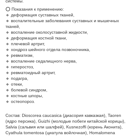
системы.
⭕ Показания к применению:
🔹 деформация суставных тканей,
🔹 воспалительные заболевания суставных и мышечных
тканей,
🔹 воспаление околосуставной жидкости,
🔹 деформация костной ткани,
🔹 плечевой артрит,
🔹 хондроз шейного отдела позвоночника,
🔹 ревматизм,
🔹 воспаление седалищного нерва,
🔹 гиперостоз,
🔹 ревматоидный артрит,
🔹 подагра,
🔹 отеки,
🔹 болевой синдром,
🔹 костные шпоры,
🔹 остеопороз.
Состав: Dioscorea caucasica (диасория кавказкая), Taoren
(ядро персика), Guizhi (молодые побеги китайской корицы),
Salvia (сальвия или шалфей), Kusnezoffi (корень Аконита),
Cyathula tomentosa (циатула войлочная), Homalomena