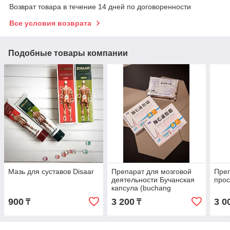
Возврат товара в течение 14 дней по договоренности
Все условия возврата
Подобные товары компании
Мазь для суставов Disaar
Препарат для мозговой
Преп
деятельности Бучанская
прос
капсула (buchang
naoxintong capsule)
900
3 200
3 0
₸
₸