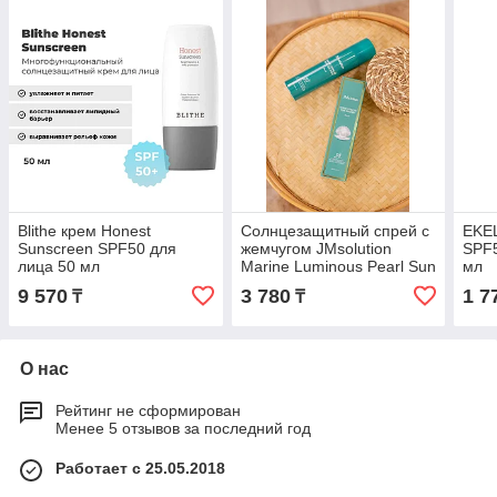
Blithe крем Honest
Солнцезащитный спрей с
EKEL
Sunscreen SPF50 для
жемчугом JMsolution
SPF5
лица 50 мл
Marine Luminous Pearl Sun
мл
Protection Sun Spray
9 570
3 780
1 7
₸
₸
SPF50+ PA+++
О нас
Рейтинг не сформирован
Менее 5 отзывов за последний год
Работает с 25.05.2018