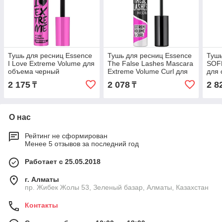
Тушь для ресниц Essence
Тушь для ресниц Essence
Тушь
I Love Extreme Volume для
The False Lashes Mascara
SOFF
объема черный
Extreme Volume Curl для
для
объема, подкручивающая
чер
2 175
2 078
2 8
₸
₸
черный
О нас
Рейтинг не сформирован
Менее 5 отзывов за последний год
Работает с 25.05.2018
г. Алматы
пр. Жибек Жолы 53, Зеленый базар, Алматы, Казахстан
Контакты