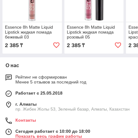
Essence 8h Matte Liquid
Essence 8h Matte Liquid
Esse
Lipstick жидкая помада
Lipstick жидкая помада
Lips
бежевый 03
розовый 05
крас
2 385
2 385
2 3
₸
₸
О нас
Рейтинг не сформирован
Менее 5 отзывов за последний год
Работает с 25.05.2018
г. Алматы
пр. Жибек Жолы 53, Зеленый базар, Алматы, Казахстан
Контакты
Сегодня работает с 10:00 до 18:00
Показать весь график работы