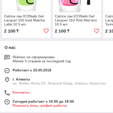
Catrice лак ICONails Gel
Catrice лак ICONails Gel
Catr
Lacquer 150 Iced Matcha
Lacquer 163 Pink Mat ters
Lacq
Latte 10.5 мл
10.5 мл
Yum
2 100
2 100
2 1
₸
₸
О нас
Рейтинг не сформирован
Менее 5 отзывов за последний год
Работает с 25.05.2018
г. Алматы
пр. Жибек Жолы 53, Зеленый базар, Алматы, Казахстан
Контакты
Сегодня работает с 10:00 до 18:00
Показать весь график работы