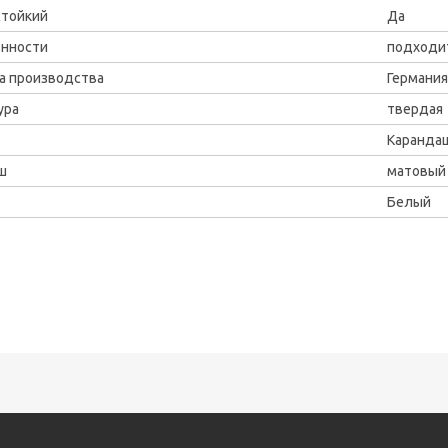
тойкий
Да
нности
подходи
а производства
Германия
ура
твердая
Каранда
ш
матовый
Белый