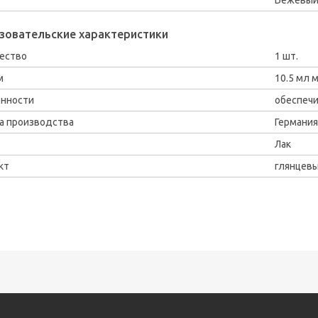
зовательские характеристики
ество
1 шт.
м
10.5 мл 
нности
обеспечи
а производства
Германия
Лак
кт
глянцев