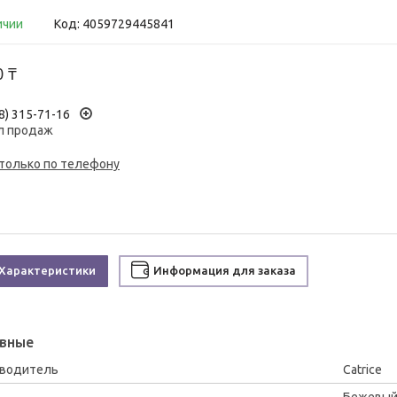
ичии
Код:
4059729445841
0 ₸
8) 315-71-16
л продаж
 только по телефону
Характеристики
Информация для заказа
вные
зводитель
Catrice
Бежевы