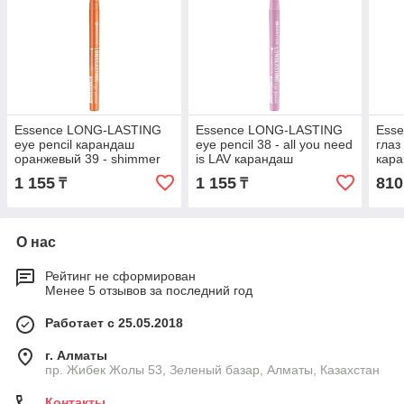
Essence LONG-LASTING
Essence LONG-LASTING
Esse
eye pencil карандаш
eye pencil 38 - all you need
глаз
оранжевый 39 - shimmer
is LAV карандаш
кара
SUNsation
фиолетовый 38
1 155
1 155
810
₸
₸
О нас
Рейтинг не сформирован
Менее 5 отзывов за последний год
Работает с 25.05.2018
г. Алматы
пр. Жибек Жолы 53, Зеленый базар, Алматы, Казахстан
Контакты