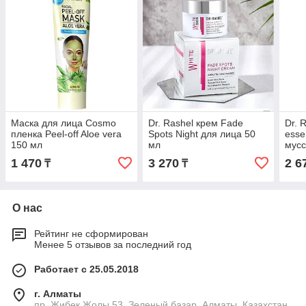
Маска для лица Cosmo
Dr. Rashel крем Fade
Dr. 
пленка Peel-off Aloe vera
Spots Night для лица 50
esse
150 мл
мл
мусс
1 470
3 270
2 6
₸
₸
О нас
Рейтинг не сформирован
Менее 5 отзывов за последний год
Работает с 25.05.2018
г. Алматы
пр. Жибек Жолы 53, Зеленый базар, Алматы, Казахстан