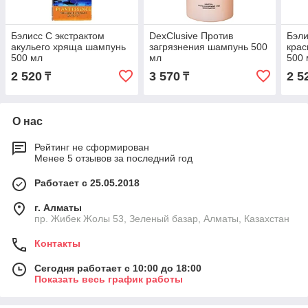
Бэлисс С экстрактом
DexClusive Против
Бэли
акульего хряща шампунь
загрязнения шампунь 500
крас
500 мл
мл
500 
2 520
3 570
2 5
₸
₸
О нас
Рейтинг не сформирован
Менее 5 отзывов за последний год
Работает с 25.05.2018
г. Алматы
пр. Жибек Жолы 53, Зеленый базар, Алматы, Казахстан
Контакты
Сегодня работает с 10:00 до 18:00
Показать весь график работы