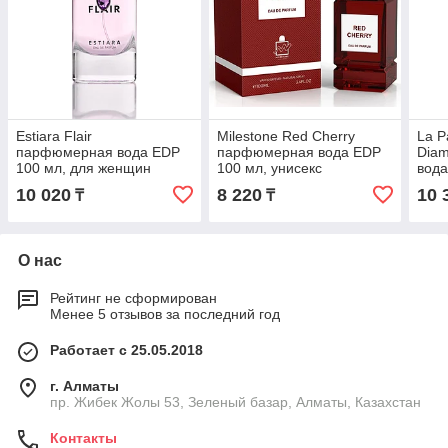
Estiara Flair
Milestone Red Cherry
La P
парфюмерная вода EDP
парфюмерная вода EDP
Dia
100 мл, для женщин
100 мл, унисекс
вода
жен
10 020
8 220
10 
₸
₸
О нас
Рейтинг не сформирован
Менее 5 отзывов за последний год
Работает с 25.05.2018
г. Алматы
пр. Жибек Жолы 53, Зеленый базар, Алматы, Казахстан
Контакты