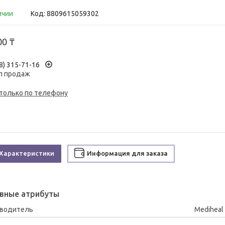
ичии
Код:
8809615059302
00 ₸
8) 315-71-16
л продаж
 только по телефону
Характеристики
Информация для заказа
вные атрибуты
зводитель
Mediheal