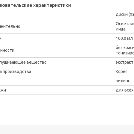
зовательские характеристики
диски (п
Осветляю
лнительно
лица.
м
100.0 мл
без крас
нности
тонизир
лушивающее вещество
экстракт
а производства
Корея
пилинг
ожи
для всех