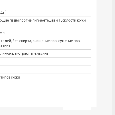
эды)
щие пэды против пигментации и тусклости кожи
 мл
ителей, без спирта, очищение пор, сужение пор,
ование
 лимона, экстракт апельсина
 типов кожи