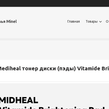
ья Minel
Главная
Товары
О
ediheal тонер диски (пэды) Vitamide Br