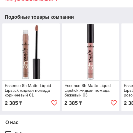
Подобные товары компании
Essence 8h Matte Liquid
Essence 8h Matte Liquid
Esse
Lipstick жидкая помада
Lipstick жидкая помада
Lips
коричневый 01
бежевый 03
розо
2 385
2 385
2 3
₸
₸
О нас