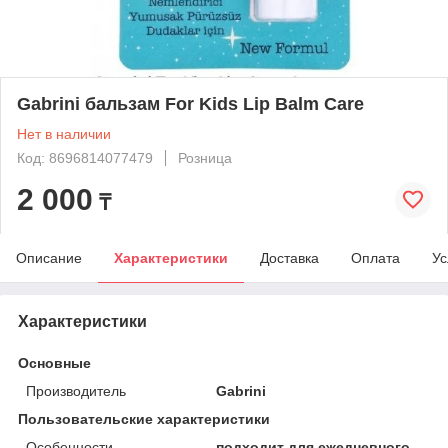
Gabrini бальзам For Kids Lip Balm Care
Нет в наличии
Код: 8696814077479
Розница
2 000
₸
Описание
Характеристики
Доставка
Оплата
Ус
Характеристики
Основные
Производитель
Gabrini
Пользовательские характеристики
Особенности
подходит для ежедневного