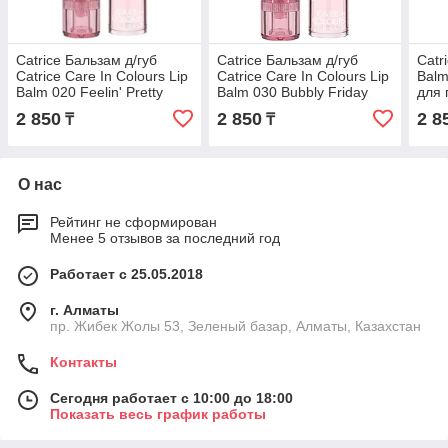
Catrice Бальзам д/губ
Catrice Бальзам д/губ
Catr
Catrice Care In Colours Lip
Catrice Care In Colours Lip
Balm
Balm 020 Feelin' Pretty
Balm 030 Bubbly Friday
для 
бальзам оттеночный для
бальзам оттеночный для
2 850
2 850
2 8
₸
₸
губ Feelin'
губ Bubbly
О нас
Рейтинг не сформирован
Менее 5 отзывов за последний год
Работает с 25.05.2018
г. Алматы
пр. Жибек Жолы 53, Зеленый базар, Алматы, Казахстан
Контакты
Сегодня работает с 10:00 до 18:00
Показать весь график работы