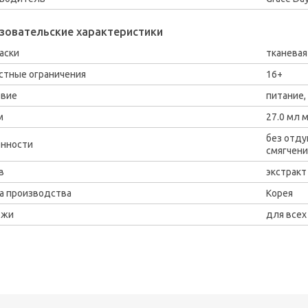
зовательские характеристики
аски
тканевая
стные ограничения
16+
твие
питание,
м
27.0 мл 
без отду
нности
смягчен
в
экстракт
а производства
Корея
ожи
для всех