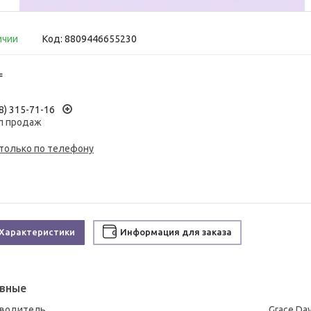
ичии
Код:
8809446655230
₸
8) 315-71-16
л продаж
 только по телефону
Характеристики
Информация для заказа
вные
зводитель
Grace Da