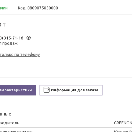
ичии
Код:
8809075050000
0 ₸
8) 315-71-16
л продаж
 только по телефону
Характеристики
Информация для заказа
вные
зводитель
GREENO
а производитель
Южная К