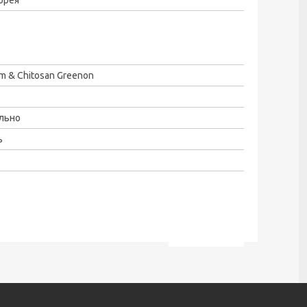
m & Chitosan Greenon
льно
ь