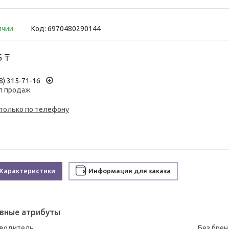
ичии
Код:
6970480290144
5 ₸
8) 315-71-16
л продаж
 только по телефону
Характеристики
Информация для заказа
вные атрибуты
зводитель
Без брен