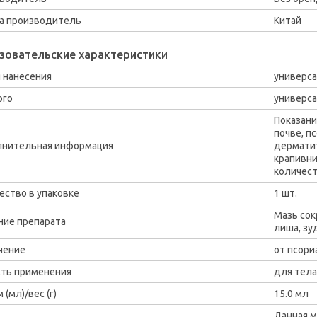
а производитель
Китай
зовательские характеристики
 нанесения
универс
ого
универс
Показани
почве, п
нительная информация
дерматит
крапивни
количест
ество в упаковке
1 шт.
Мазь сок
ние препарата
лиша, зу
чение
от псори
ть применения
для тела
(мл)/вес (г)
15.0 мл
Данная м