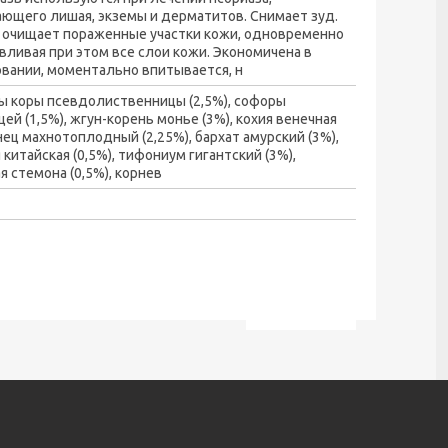
ющего лишая, экземы и дерматитов. Снимает зуд.
 очищает пораженные участки кожи, одновременно
вливая при этом все слои кожи. Экономичена в
вании, моментально впитывается, н
ы коры псевдолиственницы (2,5%), софоры
й (1,5%), жгун-корень монье (3%), кохия венечная
енец махнотоплодный (2,25%), бархат амурский (3%),
 китайская (0,5%), тифониум гигантский (3%),
я стемона (0,5%), корнев