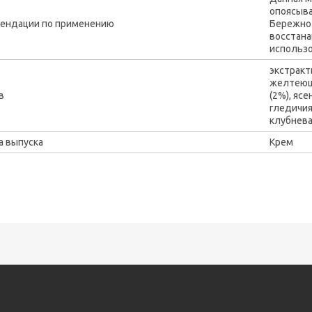
опоясыва
ендации по применению
Бережно
восстана
использо
экстракт
желтеюще
в
(2%), яс
гледичия
клубнева
 выпуска
Крем