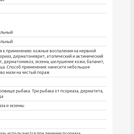
альный
альный
я к применению: кожные воспаления на нервной
сориаз, дерматоневрит, атопический и актинический
, дерматомикоз, экзема, шелушение кожи, баланит,
ца. Способ применения: нанесите небольшое
во мази на чистый пораж
ровище рыбака. Три рыбака от псориаза, дерматита,
да
аза и экземы
азь используются при лечении псориаза,