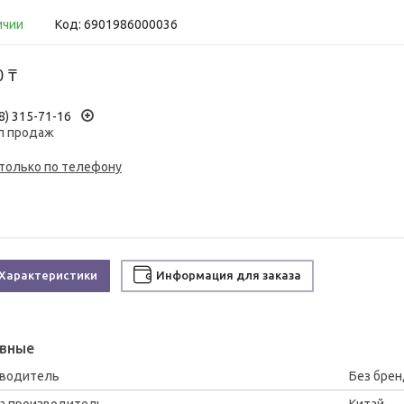
ичии
Код:
6901986000036
0 ₸
8) 315-71-16
л продаж
 только по телефону
Характеристики
Информация для заказа
вные
зводитель
Без брен
а производитель
Китай