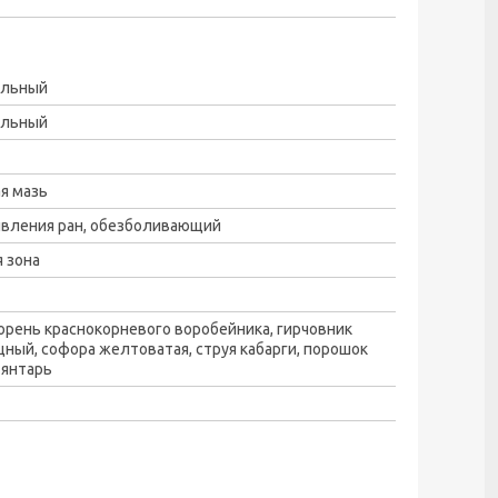
альный
альный
я мазь
ивления ран, обезболивающий
 зона
корень краснокорневого воробейника, гирчовник
ный, софора желтоватая, струя кабарги, порошок
 янтарь