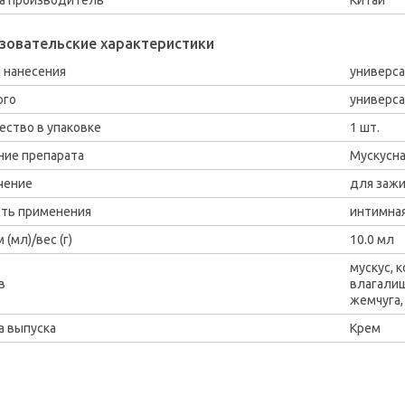
зовательские характеристики
 нанесения
универс
ого
универс
ество в упаковке
1 шт.
ние препарата
Мускусна
чение
для заж
ть применения
интимная
(мл)/вес (г)
10.0 мл
мускус, 
в
влагалищ
жемчуга,
 выпуска
Крем