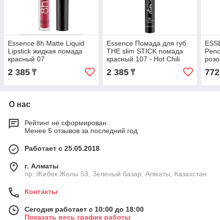
Essence 8h Matte Liquid
Essence Помада для губ
ESSE
Lipstick жидкая помада
THE slim STICK помада
Penc
красный 07
красный 107 - Hot Chili
розо
2 385
2 385
772
₸
₸
О нас
Рейтинг не сформирован
Менее 5 отзывов за последний год
Работает с 25.05.2018
г. Алматы
пр. Жибек Жолы 53, Зеленый базар, Алматы, Казахстан
Контакты
Сегодня работает с 10:00 до 18:00
Показать весь график работы