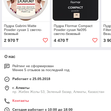
Пудра Gabrini Matte
Пудра Flormar Compact
Пудр
Powder сухая 1 светло-
Powder сухая №095
Filt
бежевый
светло-бежевый
Beau
2 970
4 470
3 9
₸
₸
О нас
Рейтинг не сформирован
Менее 5 отзывов за последний год
Работает с 25.05.2018
г. Алматы
пр. Жибек Жолы 53, Зеленый базар, Алматы, Казахстан
Контакты
Сегодня работает с 10:00 до 18:00