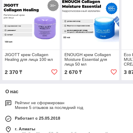
JIGOTT крем Collagen
ENOUGH крем Collagen
Eco 
Healing для лица 100 мл
Moisture Essential для
MUL
лица 50 мл
CRE
2 370
2 670
3 8
₸
₸
О нас
Рейтинг не сформирован
Менее 5 отзывов за последний год
Работает с 25.05.2018
г. Алматы