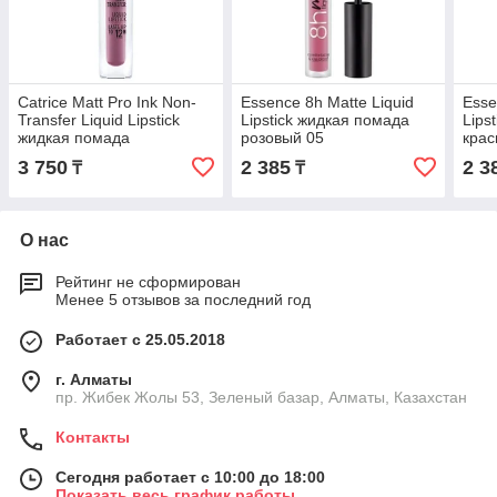
Catrice Matt Pro Ink Non-
Essence 8h Matte Liquid
Esse
Transfer Liquid Lipstick
Lipstick жидкая помада
Lips
жидкая помада
розовый 05
крас
сиреневый 60
3 750
2 385
2 3
₸
₸
О нас
Рейтинг не сформирован
Менее 5 отзывов за последний год
Работает с 25.05.2018
г. Алматы
пр. Жибек Жолы 53, Зеленый базар, Алматы, Казахстан
Контакты
Сегодня работает с 10:00 до 18:00
Показать весь график работы