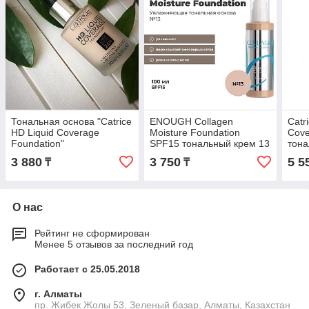
Тональная основа "Catrice
ENOUGH Collagen
Catr
HD Liquid Coverage
Moisture Foundation
Cove
Foundation"
SPF15 тональный крем 13
тона
100 мл
3 880
3 750
5 5
₸
₸
О нас
Рейтинг не сформирован
Менее 5 отзывов за последний год
Работает с 25.05.2018
г. Алматы
пр. Жибек Жолы 53, Зеленый базар, Алматы, Казахстан