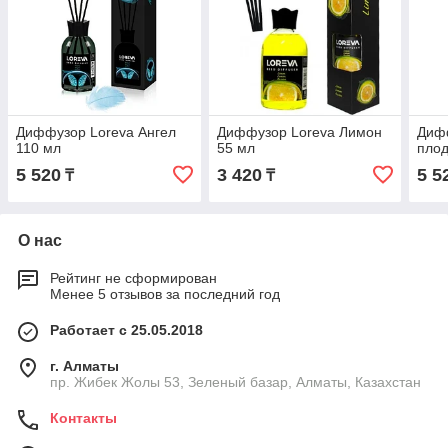
Диффузор Loreva Ангел
Диффузор Loreva Лимон
Диф
110 мл
55 мл
плод
5 520
3 420
5 5
₸
₸
О нас
Рейтинг не сформирован
Менее 5 отзывов за последний год
Работает с 25.05.2018
г. Алматы
пр. Жибек Жолы 53, Зеленый базар, Алматы, Казахстан
Контакты