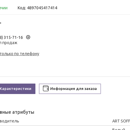
ичии
Код:
4897045417414
₸
8) 315-71-16
л продаж
 только по телефону
Характеристики
Информация для заказа
вные атрибуты
зводитель
ART SOFF
Белый