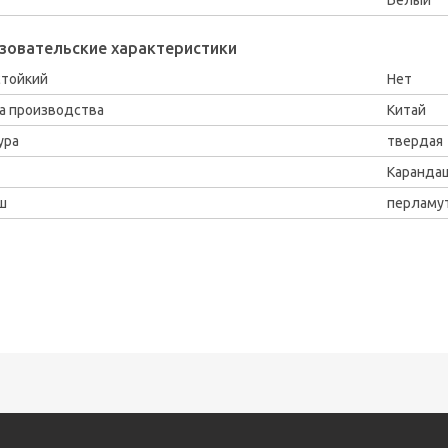
зовательские характеристики
тойкий
Нет
а производства
Китай
ура
твердая
Каранда
ш
перламу