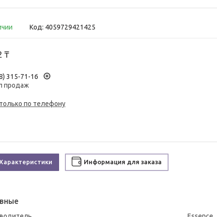
ичии
Код:
4059729421425
2 ₸
8) 315-71-16
л продаж
 только по телефону
Характеристики
Информация для заказа
вные
зводитель
Essence