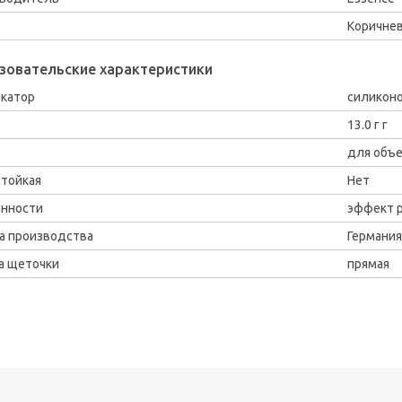
Коричне
зовательские характеристики
катор
силикон
13.0 г г
для объ
тойкая
Нет
нности
эффект 
а производства
Германия
а щеточки
прямая