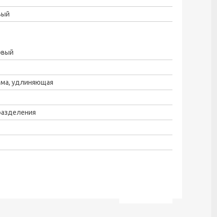
вый
овый
ема, удлиняющая
разделения