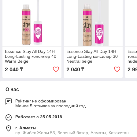
Essence Stay All Day 14H
Essence Stay All Day 14H
Esse
Long-Lasting консилер 40
Long-Lasting консилер 30
тона
Warm Beige
Neutral beige
nude
2 040
2 040
2 9
₸
₸
О нас
Рейтинг не сформирован
Менее 5 отзывов за последний год
Работает с 25.05.2018
г. Алматы
пр. Жибек Жолы 53, Зеленый базар, Алматы, Казахстан