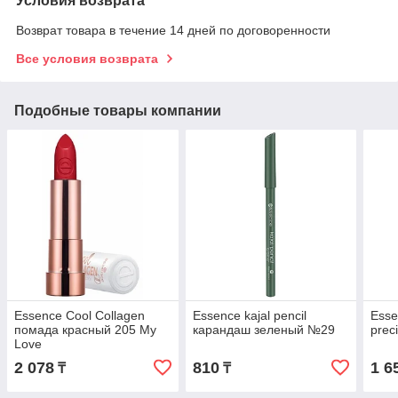
Условия возврата
Возврат товара в течение 14 дней по договоренности
Все условия возврата
Подобные товары компании
Essence Cool Collagen
Essence kajal pencil
Esse
помада красный 205 My
карандаш зеленый №29
prec
Love
2 078
810
1 6
₸
₸