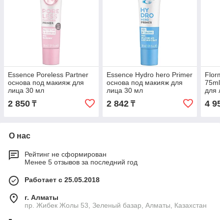
Essence Poreless Partner
Essence Hydro hero Primer
Flor
основа под макияж для
основа под макияж для
75ml
лица 30 мл
лица 30 мл
для 
2 850
2 842
4 9
₸
₸
О нас
Рейтинг не сформирован
Менее 5 отзывов за последний год
Работает с 25.05.2018
г. Алматы
пр. Жибек Жолы 53, Зеленый базар, Алматы, Казахстан