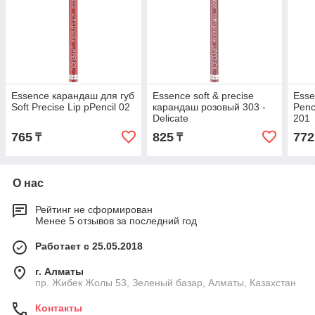
Essence карандаш для губ
Essence soft & precise
Esse
Soft Precise Lip pPencil 02
карандаш розовый 303 -
Penc
Delicate
201
765
825
772
₸
₸
О нас
Рейтинг не сформирован
Менее 5 отзывов за последний год
Работает с 25.05.2018
г. Алматы
пр. Жибек Жолы 53, Зеленый базар, Алматы, Казахстан
Контакты