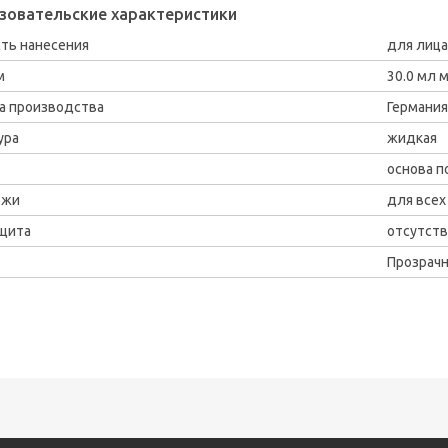
зовательские характеристики
ть нанесения
для лица
м
30.0 мл 
а производства
Германия
ура
жидкая
основа п
ожи
для всех
щита
отсутст
Прозрач