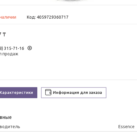
 наличии
Код:
4059729360717
7 ₸
8) 315-71-16
л продаж
Характеристики
Информация для заказа
вные
зводитель
Essence