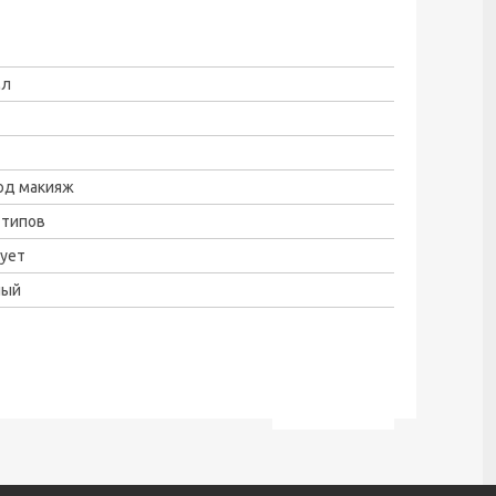
мл
од макияж
 типов
вует
ный