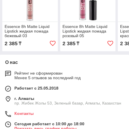
Essence 8h Matte Liquid
Essence 8h Matte Liquid
Esse
Lipstick жидкая помада
Lipstick жидкая помада
Lips
бежевый 03
розовый 05
крас
2 385
2 385
2 3
₸
₸
О нас
Рейтинг не сформирован
Менее 5 отзывов за последний год
Работает с 25.05.2018
г. Алматы
пр. Жибек Жолы 53, Зеленый базар, Алматы, Казахстан
Контакты
Сегодня работает с 10:00 до 18:00
Показать весь график работы