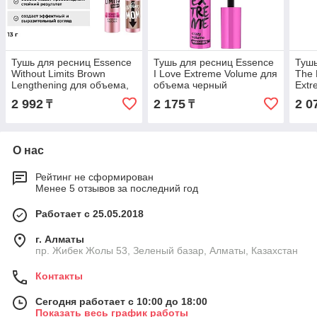
Тушь для ресниц Essence
Тушь для ресниц Essence
Тушь
Without Limits Brown
I Love Extreme Volume для
The 
Lengthening для объема,
объема черный
Extr
удлиняющая коричневый
объ
2 992
2 175
2 0
₸
₸
чер
О нас
Рейтинг не сформирован
Менее 5 отзывов за последний год
Работает с 25.05.2018
г. Алматы
пр. Жибек Жолы 53, Зеленый базар, Алматы, Казахстан
Контакты
Сегодня работает с 10:00 до 18:00
Показать весь график работы