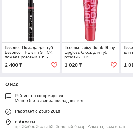
Essence Помада для губ
Essence Juicy Bomb Shiny
Esse
Essence THE slim STICK
Lipgloss блеск для губ
для 
помада розовый 105 -
розовый 104
Velvet Punch
2 400
1 020
1 0
₸
₸
О нас
Рейтинг не сформирован
Менее 5 отзывов за последний год
Работает с 25.05.2018
г. Алматы
пр. Жибек Жолы 53, Зеленый базар, Алматы, Казахстан