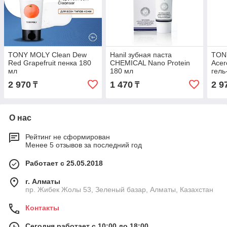
TONY MOLY Clean Dew
Hanil зубная паста
TON
Red Grapefruit пенка 180
CHEMICAL Nano Protein
Acer
мл
180 мл
гель
2 970
1 470
2 9
₸
₸
О нас
Рейтинг не сформирован
Менее 5 отзывов за последний год
Работает с 25.05.2018
г. Алматы
пр. Жибек Жолы 53, Зеленый базар, Алматы, Казахстан
Контакты
Сегодня работает с 10:00 до 18:00