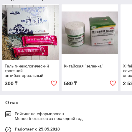
Гель гинекологический
Китайская "зеленка"
Xi f
травяной
лече
антибактериальный
оних
шт
300
580
2 5
₸
₸
О нас
Рейтинг не сформирован
Менее 5 отзывов за последний год
Работает с 25.05.2018