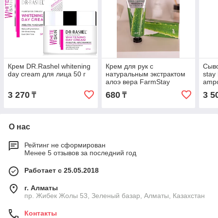
Крем DR.Rashel whitening
Крем для рук с
Сыво
day cream для лица 50 г
натуральным экстрактом
stay 
алоэ вера FarmStay
amp
Visible Difference Aloe Vera
3 270
680
3 5
₸
₸
Hand Cream
О нас
Рейтинг не сформирован
Менее 5 отзывов за последний год
Работает с 25.05.2018
г. Алматы
пр. Жибек Жолы 53, Зеленый базар, Алматы, Казахстан
Контакты