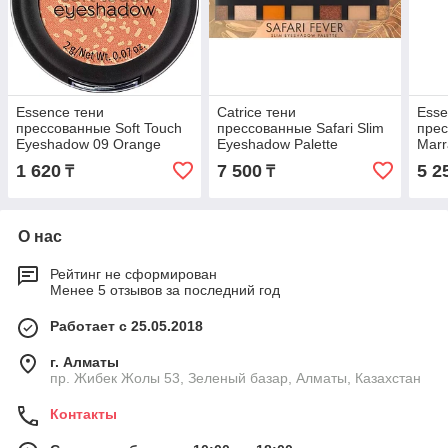
Essence тени
Catrice тени
Esse
прессованные Soft Touch
прессованные Safari Slim
прес
Eyeshadow 09 Orange
Eyeshadow Palette
Marr
Apricot Crush
оранжевый
Marr
1 620
7 500
5 2
₸
₸
О нас
Рейтинг не сформирован
Менее 5 отзывов за последний год
Работает с 25.05.2018
г. Алматы
пр. Жибек Жолы 53, Зеленый базар, Алматы, Казахстан
Контакты