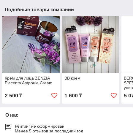
Подобные товары компании
Крем для лица ZENZIA
BB крем
BER
Placenta Ampoule Cream
SPF
унив
2 500
1 600
5 0
₸
₸
О нас
Рейтинг не сформирован
Менее 5 отзывов за последний год