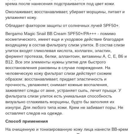
крема после нанесения подстраивается под цвет кожи.
Омолаживает, восстанавливает, убирает морщины, питает и
увлажняет кожу.
Обладает фактором защиты от солнечных лучей SPF50+.
Bergamo Magic Snail BB Cream SPF50+/PA+++ - помимо
косметического, имеет еще и уходовое действие благодаря
входящему в состав фильтрату слизи улиток. В состав слизи
улиток входят гликолевая кислота, коллаген, эластин,
фермент протеаза, белки, аллантоин, витамины А, С, Е, В6 и
В12. Все эти элементы нужны улитке для быстрого
восстановления раковины в случае повреждения. На
человеческую кожу фильтрат слизи действует схожим
образом: восстанавливает, придает эластичность и
прочность, увлажняет, снимает кожные воспаления,
заживляет следы от акне, устраняет сыпь, лечит прыщи. У
фильтрата слизи улиток есть уникальная способность
визуально сглаживать морщины, будто бы заполняя их
изнутри. Для любого типа кожи. Крем не забивает поры. Не
оставляет следов на одежде.
Способ применения
На очищенную и тонизированную кожу лица нанести BB-крем