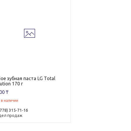
ioe зубная паста LG Total
ution 170 г
00 ₸
 в наличии
(778) 315-71-16
дел продаж