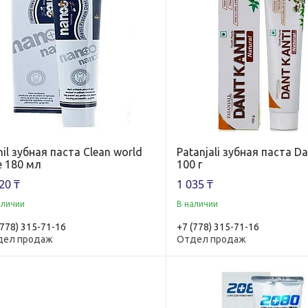
il зубная паста Clean world
Patanjali зубная паста Da
e 180 мл
100 г
20 ₸
1 035 ₸
аличии
В наличии
(778) 315-71-16
+7 (778) 315-71-16
дел продаж
Отдел продаж