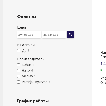
Фильтры
Цена
В наличии
Да
5
Han
Pro
Производитель
1 4
Dabur
1
Hanix
6
В н
Median
1
+7 
Patanjali Ayurved
3
От
График работы