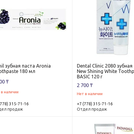
il зубная паста Aronia
Dental Clinic 2080 зубная
othpaste 180 мл
New Shining White Tooth
BASIC 120 г
00 ₸
2 700 ₸
 в наличии
Нет в наличии
(778) 315-71-16
+7 (778) 315-71-16
дел продаж
Отдел продаж