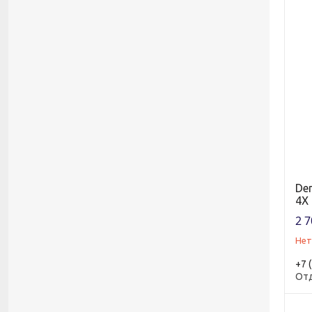
Den
4X 
2 7
Нет
+7 
От