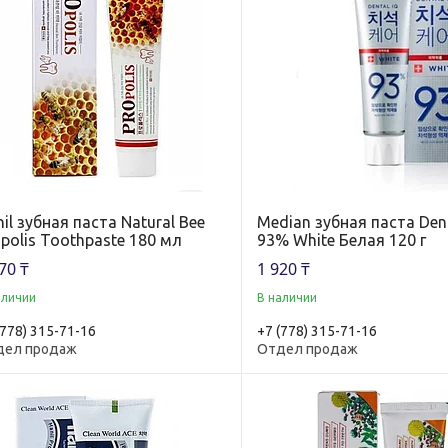
il зубная паста Natural Bee
Median зубная паста Dent
polis Toothpaste 180 мл
93% White Белая 120 г
70 ₸
1 920 ₸
аличии
В наличии
(778) 315-71-16
+7 (778) 315-71-16
дел продаж
Отдел продаж